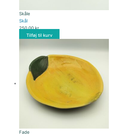
Skåle
Skål
250,00
kr.
Tilføj til kurv
Fade