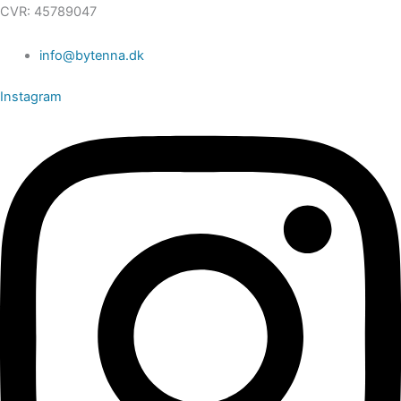
CVR: 45789047
info@bytenna.dk
Instagram