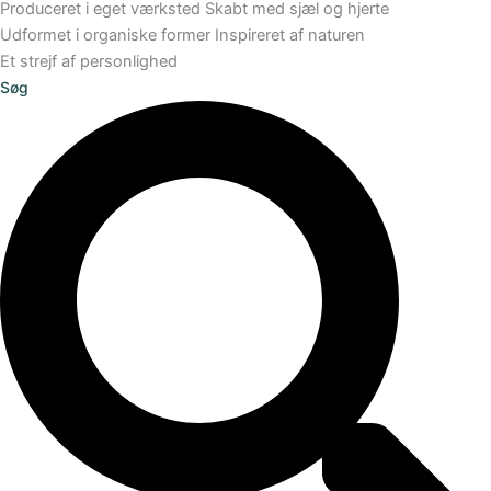
Produceret i eget værksted
Skabt med sjæl og hjerte
Udformet i organiske former
Inspireret af naturen
Et strejf af personlighed
Søg