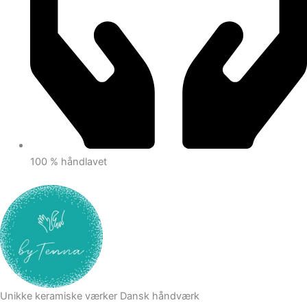
100 % håndlavet
Unikke keramiske værker
Dansk håndværk