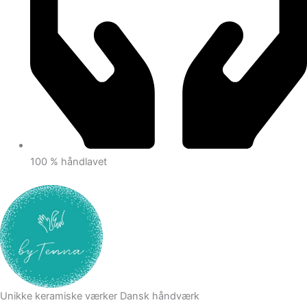
100 % håndlavet
Unikke keramiske værker
Dansk håndværk