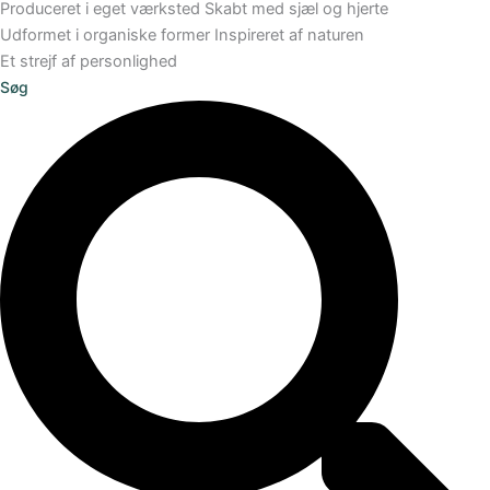
Produceret i eget værksted
Skabt med sjæl og hjerte
Udformet i organiske former
Inspireret af naturen
Et strejf af personlighed
Søg